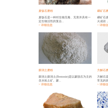
麦饭石磨粉
磷矿石
麦饭石是一种对生物无毒、无害并具有一
磷矿石
定生物活性的复合...
火成岩，
> 详细信息
> 详细
膨润土磨粉
方解石
膨润土膨润土(Bentonite)是以蒙脱石为主的
方解石
含水粘土矿。蒙...
常见的就
> 详细信息
> 详细