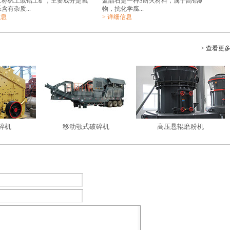
又称矾土或铝土矿，主要成分是氧
蓝晶石是一种S耐火材料，属于高铝矿
含有杂质...
物，抗化学腐...
信息
> 详细信息
> 查看更
碎机
移动颚式破碎机
高压悬辊磨粉机