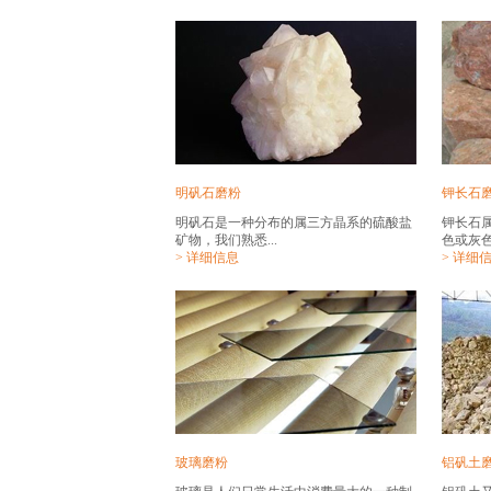
明矾石磨粉
钾长石
明矾石是一种分布的属三方晶系的硫酸盐
钾长石
矿物，我们熟悉...
色或灰色
> 详细信息
> 详细
玻璃磨粉
铝矾土