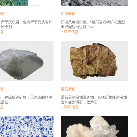
磨粉
矿渣磨粉
多产于沉积岩，也有产于变质岩和
矿渣又称浸出渣。铀矿石(或精矿)在酸浸
除个别...
出或碱浸出过程中未...
信息
> 详细信息
磨粉
滑石磨粉
是一种碳酸钙矿物，天然碳酸钙中
滑石是热液蚀变矿物。富镁矿物经热液蚀
是它...
变常变为滑石，故滑石...
信息
> 详细信息