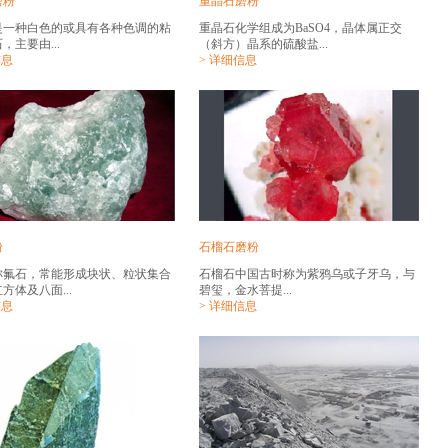
磨粉
重晶石磨粉
是一种白色的或具有各种色调的粘
重晶石化学组成为BaSO4，晶体属正交
，主要由...
（斜方）晶系的硫酸盐...
信息
> 详细信息
粉
石榴石磨粉
称氟石，常能形成块状、粒状集合
石榴石中国古时称为紫鸦乌或子牙乌，与
方体及八面...
碧玺，金水菩提...
信息
> 详细信息