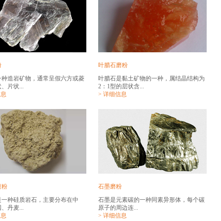
粉
叶腊石磨粉
一种造岩矿物，通常呈假六方或菱
叶腊石是黏土矿物的一种，属结晶结构为
、片状...
2：1型的层状含...
信息
> 详细信息
磨粉
石墨磨粉
是一种硅质岩石，主要分布在中
石墨是元素碳的一种同素异形体，每个碳
、丹麦...
原子的周边连...
信息
> 详细信息