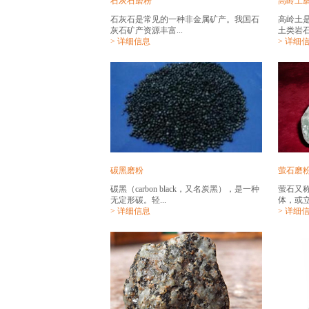
石灰石磨粉
高岭土
石灰石是常见的一种非金属矿产。我国石
高岭土
灰石矿产资源丰富...
土类岩石
> 详细信息
> 详细
碳黑磨粉
萤石磨
碳黑（carbon black，又名炭黑），是一种
萤石又
无定形碳。轻...
体，或立
> 详细信息
> 详细