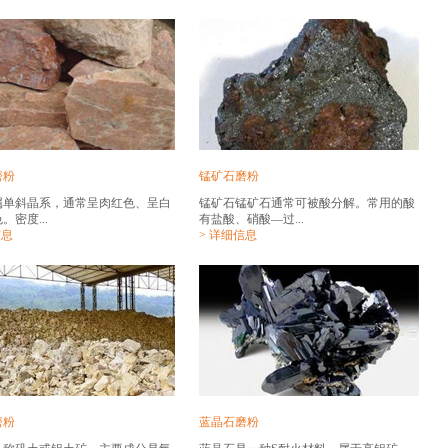
磨粉
锰矿石磨粉
属单斜晶系，通常呈肉红色、呈白
锰矿石锰矿石通常可被酸分解。常用的酸
。密度...
有盐酸、硝酸—过...
信息
> 详细信息
磨粉
蓝晶石磨粉