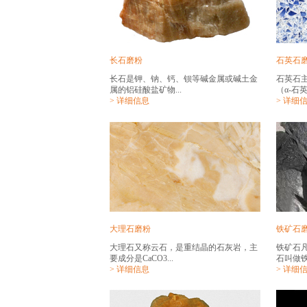
长石磨粉
石英石
长石是钾、钠、钙、钡等碱金属或碱土金
石英石
属的铝硅酸盐矿物...
（α-石英）
> 详细信息
> 详细
大理石磨粉
铁矿石
大理石又称云石，是重结晶的石灰岩，主
铁矿石
要成分是CaCO3...
石叫做铁
> 详细信息
> 详细