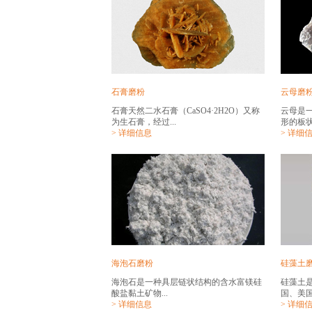
石膏磨粉
云母磨
石膏天然二水石膏（CaSO4·2H2O）又称
云母是
为生石膏，经过...
形的板状
> 详细信息
> 详细
海泡石磨粉
硅藻土
海泡石是一种具层链状结构的含水富镁硅
硅藻土
酸盐黏土矿物...
国、美国
> 详细信息
> 详细