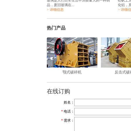
玻璃是人们日常生活中消费量大的一种制
铝矾土
品，废旧玻璃在...
化铝，系
> 详细信息
> 详细
热门产品
颚式破碎机
反击式破