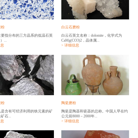
磨粉
白云石磨粉
主要指分布的三方晶系的低温石英
白云石英文名称：dolomite，化学式为
...
CaMg(CO3)2，晶体属...
信息
> 详细信息
磨粉
陶瓷磨粉
凡是含有可经济利用的铁元素的矿
陶瓷是陶器和瓷器的总称。中国人早在约
矿石...
公元前8000－2000年...
信息
> 详细信息