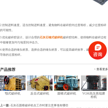
2.控制进料速度。适当控制进料速度，避免物料在破碎腔内过度堆积，减少过度粉碎
的可能性。
3.优化破碎腔设计。设计合理的
石灰石锤式破碎机
破碎腔结构，使得物料在破碎过程
中能够更加均匀地受到冲击力。
4.使用合适的锤头材质。选择合适的锤头材质，可以提高破碎效率，减少因锤头磨损
导致的过度粉碎。
产品推荐
> 查看更多
颚式破碎机
反击式破碎机
圆锥式破碎机
YGM高压悬辊磨
粉机
上一篇:
石灰石圆锥破碎机在工作时要注意事项有哪些