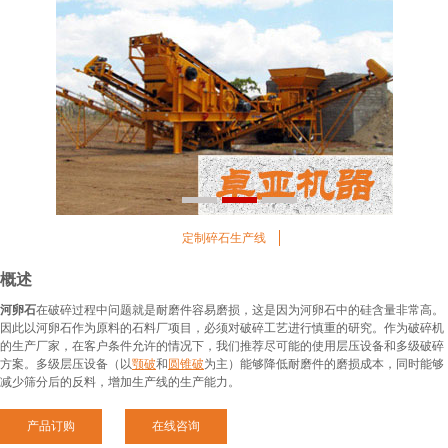
1
2
3
定制碎石生产线
概述
河卵石
在破碎过程中问题就是耐磨件容易磨损，这是因为河卵石中的硅含量非常高。
因此以河卵石作为原料的石料厂项目，必须对破碎工艺进行慎重的研究。作为破碎机
的生产厂家，在客户条件允许的情况下，我们推荐尽可能的使用层压设备和多级破碎
方案。多级层压设备（以
颚破
和
圆锥破
为主）能够降低耐磨件的磨损成本，同时能够
减少筛分后的反料，增加生产线的生产能力。
产品订购
在线咨询