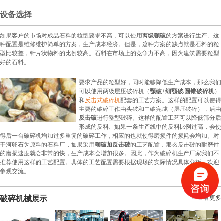
设备选择
如果客户的市场对成品石料的粒型要求不高，可以使用
两级颚破
的方案进行生产。这
种配置是维修维护简单的方案，生产成本经济。但是，这种方案的缺点就是石料的粒
型比较差，针片状物料的比例较高。石料在市场上的竞争力不高，因为建筑需要粒型
好的石料。
要求产品的粒型好，同时能够降低生产成本，那么我们
可以使用两级层压破碎机（
颚破
+
细颚破/圆锥破碎机
）
和
反击式破碎机
配套的工艺方案。这样的配置可以使得
主要的破碎工作由头破和二破完成（层压破碎），后由
反击破
进行整型破碎。这样的配置工艺可以降低筛分后
形成的反料。如果一条生产线中的反料比例过高，会使
得后一台破碎机增加过多重复的破碎工作，相应的也就使得磨损件的损耗会增加。对
于河卵石为原料的石料厂，如果采用
颚破加反击破
的工艺配置，那么反击破的耐磨件
的磨损速度就会非常的快，生产成本会增加很多。因此，作为破碎机生产厂家我们不
推荐使用这样的工艺配置。具体的工艺配置需要根据现场的实际情况具体分析，欢迎
参观交流。
破碎机械展示
> 查看更多