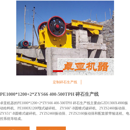
1
2
3
定制碎石生产线
PE1000*1200+2*ZYS66 400-500TPH 碎石生产线
卓亚机器的PE1000*1200+2*ZYS66 400-500TPH 碎石生产线主要由GZD1300X4900振
动给料机、PE1000X1200颚式破碎机、 ZYS66"-B圆锥式破碎机、2YZS2460振动筛、
ZYS51"-B圆锥式破碎机、2YZS2460振动筛、2YZS2160振动筛和配套胶带输送机、电
控系统等组成。