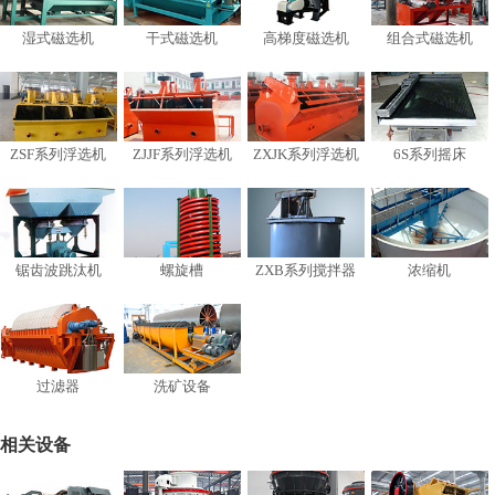
湿式磁选机
干式磁选机
高梯度磁选机
组合式磁选机
ZSF系列浮选机
ZJJF系列浮选机
ZXJK系列浮选机
6S系列摇床
锯齿波跳汰机
螺旋槽
ZXB系列搅拌器
浓缩机
过滤器
洗矿设备
相关设备