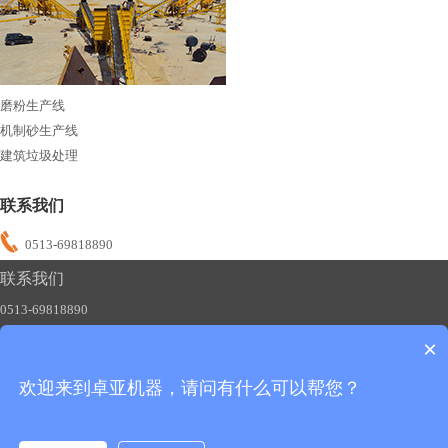
磨粉生产线
机制砂生产线
建筑垃圾处理
联系我们
0513-69818890
联系我们
0513-69818890
×
欢迎来到卓亚机器，请问有什么可以帮您？
友情链接：
制砂机
碎石机
磨粉机
移动破碎站
版权所有：卓亚机器
备案号：苏ICP备2020051483号-1