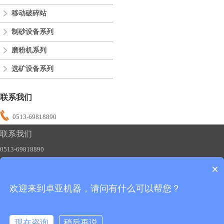
移动破碎站
制砂设备系列
磨粉机系列
选矿设备系列
联系我们
0513-69818890
联系我们
0513-69818890
×
欢迎来到卓亚机器，请问有什么可以帮您？
友情链接：
制砂机
碎石机
磨粉机
移动破碎站
版权所有：卓亚机器
备案号：苏ICP备2020051483号-1
现在咨询
稍后再说