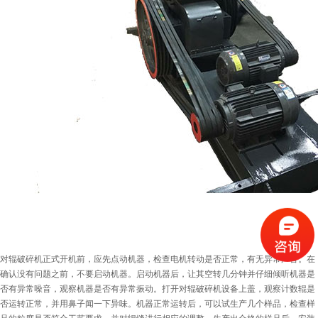
对辊破碎机正式开机前，应先点动机器，检查电机转动是否正常，有无异常声音。在
确认没有问题之前，不要启动机器。启动机器后，让其空转几分钟并仔细倾听机器是
否有异常噪音，观察机器是否有异常振动。打开对辊破碎机设备上盖，观察计数辊是
否运转正常，并用鼻子闻一下异味。机器正常运转后，可以试生产几个样品，检查样