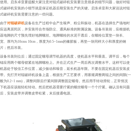
使用。启东卓亚要提醒大家注意对辊式破碎机安装要注意很多的细节问题，做好对辊
式破碎机安装的小细节就是保证机器后期安装生产的关键。启东卓亚和大家说说对辊
式破碎机安装需要注意的一些问题。
由于
对辊破碎机
设备在生产过程中会产生噪声、粉尘和振动，机器在选择生产场地时
应远离居民区，并安装符合市场防尘、通风标准的附属设施。设备吊装前，应根据机
器地脚的尺寸预先埋好地脚螺丝。地脚螺栓的水泥干透后，在螺栓位置垫一块长、
宽、厚均为10cmx 10cm，厚度为0.5~1mm的橡胶板，再垫一块同样大小和厚度的钢
片；然后吊装。
设备吊装到位后；通过固定螺母调节机器的高度，使机器水平和垂直。调平后，每个
锚应用两个螺母锁紧在地脚螺栓上。并在正式生产一周后再次调整水平。这样可以使
机器处于较佳工作位置，减少振动和噪音，延长机器年限。不要在固定机器后安装皮
带。先打开对辊破碎机设备上盖，根据生产工艺要求，用塞规调整两辊之间的间隙(一
般为0.2~1 mm)，调整间隙后拧紧间隙调整固定螺母。然后用手转动滑轮，正常情况
下机器应该能轻松转动。然后把机器需要拧紧的螺丝螺母一个个拧紧。确认没有问题
后，安装皮带并调整皮带松紧，末后接通电源。