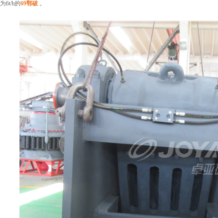
为6t/h的
69鄂破
。