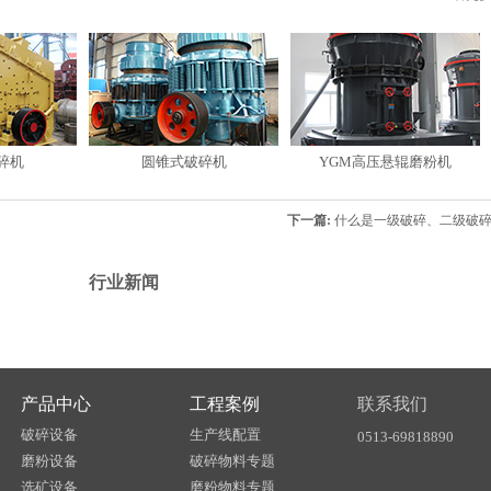
碎机
圆锥式破碎机
YGM高压悬辊磨粉机
下一篇:
什么是一级破碎、二级破
行业新闻
产品中心
工程案例
联系我们
破碎设备
生产线配置
0513-69818890
磨粉设备
破碎物料专题
选矿设备
磨粉物料专题