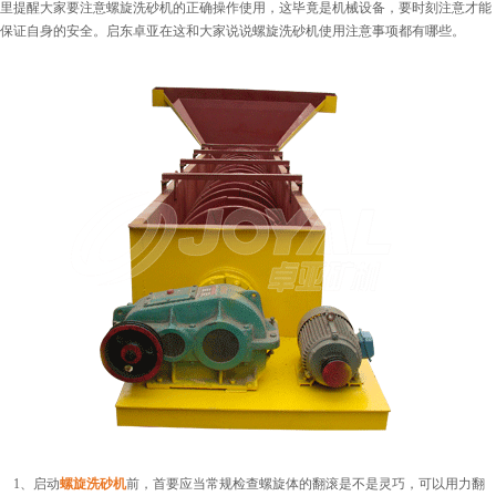
里提醒大家要注意螺旋洗砂机的正确操作使用，这毕竟是机械设备，要时刻注意才能
保证自身的安全。启东卓亚在这和大家说说螺旋洗砂机使用注意事项都有哪些。
1、启动
螺旋洗砂机
前，首要应当常规检查螺旋体的翻滚是不是灵巧，可以用力翻