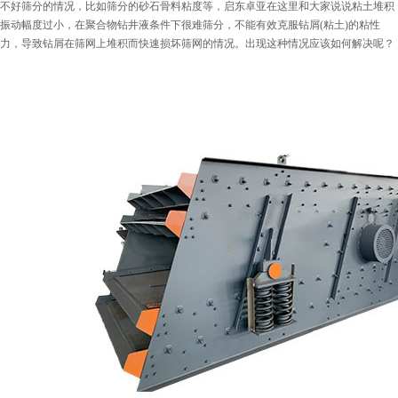
不好筛分的情况，比如筛分的砂石骨料粘度等，启东卓亚在这里和大家说说粘土堆积
振动幅度过小，在聚合物钻井液条件下很难筛分，不能有效克服钻屑(粘土)的粘性
力，导致钻屑在筛网上堆积而快速损坏筛网的情况。出现这种情况应该如何解决呢？