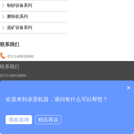
制砂设备系列
磨粉机系列
选矿设备系列
联系我们
0513-69818890
联系我们
0513-69818890
×
欢迎来到卓亚机器，请问有什么可以帮您？
友情链接：
制砂机
碎石机
磨粉机
移动破碎站
版权所有：卓亚机器
备案号：苏ICP备2020051483号-1
现在咨询
稍后再说
全国销售热线：0513-69818890
在线咨询
拨打电话