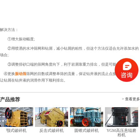
解决方法：
①增大振动幅度;
②用喷洒的水冲筛网和钻屑，减小钻屑的粘性，但这个方法仅适合允许添加水的
场合;
③调整排砂口端的筛网角度向下，利于岩屑靠重力排出，但是可能会导致跑浆;
④更换
振动筛
筛网的目数或调整单筛的流量，保证钻井液的流止点接近筛网出口，
让钻屑在钻井液的润滑作用下顺利排出。
产品推荐
> 查看更多
颚式破碎机
反击式破碎机
圆锥式破碎机
YGM高压悬辊磨
粉机