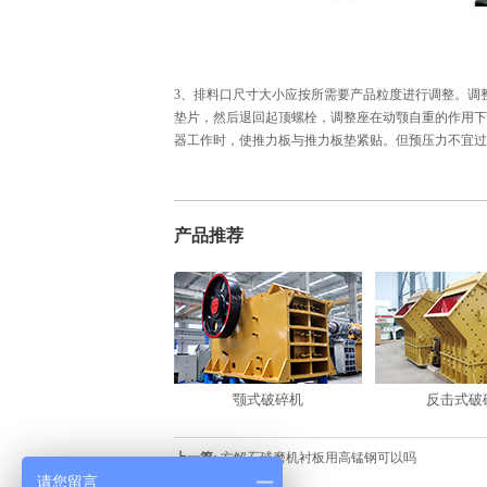
3、排料口尺寸大小应按所需要产品粒度进行调整。调
垫片，然后退回起顶螺栓，调整座在动颚自重的作用下
器工作时，使推力板与推力板垫紧贴。但预压力不宜过
产品推荐
颚式破碎机
反击式破
上一篇:
方解石球磨机衬板用高锰钢可以吗
请您留言