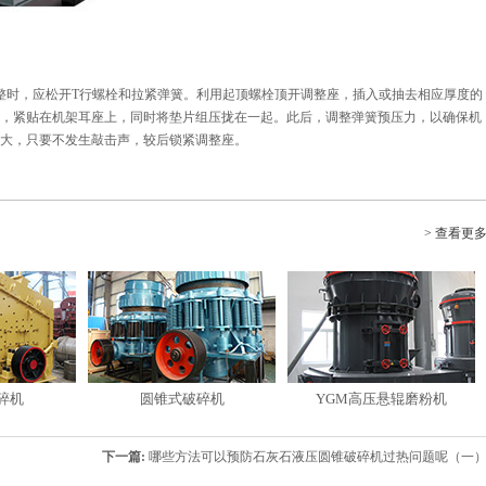
整时，应松开T行螺栓和拉紧弹簧。利用起顶螺栓顶开调整座，插入或抽去相应厚度的
，紧贴在机架耳座上，同时将垫片组压拢在一起。此后，调整弹簧预压力，以确保机
大，只要不发生敲击声，较后锁紧调整座。
> 查看更
碎机
圆锥式破碎机
YGM高压悬辊磨粉机
下一篇:
哪些方法可以预防石灰石液压圆锥破碎机过热问题呢（一