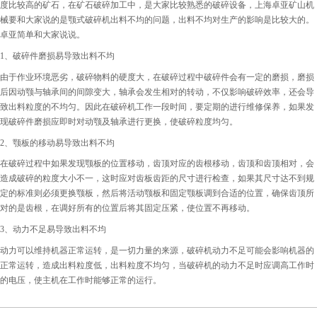
度比较高的矿石，在矿石破碎加工中，是大家比较熟悉的破碎设备，上海卓亚矿山机
械要和大家说的是颚式破碎机出料不均的问题，出料不均对生产的影响是比较大的。
卓亚简单和大家说说。
1、破碎件磨损易导致出料不均
由于作业环境恶劣，破碎物料的硬度大，在破碎过程中破碎件会有一定的磨损，磨损
后因动颚与轴承间的间隙变大，轴承会发生相对的转动，不仅影响破碎效率，还会导
致出料粒度的不均匀。因此在破碎机工作一段时间，要定期的进行维修保养，如果发
现破碎件磨损应即时对动颚及轴承进行更换，使破碎粒度均匀。
2、颚板的移动易导致出料不均
在破碎过程中如果发现颚板的位置移动，齿顶对应的齿根移动，齿顶和齿顶相对，会
造成破碎的粒度大小不一，这时应对齿板齿距的尺寸进行检查，如果其尺寸达不到规
定的标准则必须更换颚板，然后将活动颚板和固定颚板调到合适的位置，确保齿顶所
对的是齿根，在调好所有的位置后将其固定压紧，使位置不再移动。
3、动力不足易导致出料不均
动力可以维持机器正常运转，是一切力量的来源，破碎机动力不足可能会影响机器的
正常运转，造成出料粒度低，出料粒度不均匀，当破碎机的动力不足时应调高工作时
的电压，使主机在工作时能够正常的运行。