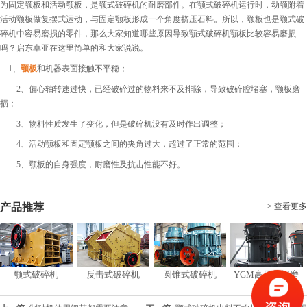
为固定颚板和活动颚板，是颚式破碎机的耐磨部件。在颚式破碎机运行时，动颚附着
活动颚板做复摆式运动，与固定颚板形成一个角度挤压石料。所以，颚板也是颚式破
碎机中容易磨损的零件，那么大家知道哪些原因导致颚式破碎机颚板比较容易磨损
吗？启东卓亚在这里简单的和大家说说。
1、
颚板
和机器表面接触不平稳；
2、偏心轴转速过快，已经破碎过的物料来不及排除，导致破碎腔堵塞，颚板磨
损；
3、物料性质发生了变化，但是破碎机没有及时作出调整；
4、活动颚板和固定颚板之间的夹角过大，超过了正常的范围；
5、颚板的自身强度，耐磨性及抗击性能不好。
产品推荐
> 查看更多
颚式破碎机
反击式破碎机
圆锥式破碎机
YGM高压悬辊磨
粉机