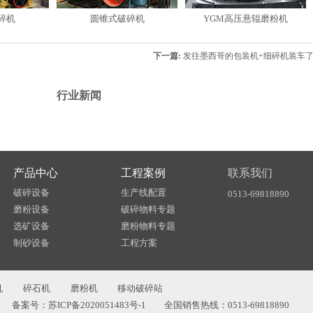
碎机
圆锥式破碎机
YGM高压悬辊磨粉机
下一篇:
发往墨西哥的包装机+细碎机装车
行业新闻
产品中心
工程案例
联系我们
破碎设备
生产线配置
0513-69818890
磨粉设备
破碎物料专题
选矿设备
磨粉物料专题
制砂设备
工程方案
机
碎石机
磨粉机
移动破碎站
备案号：苏ICP备2020051483号-1
全国销售热线：0513-69818890