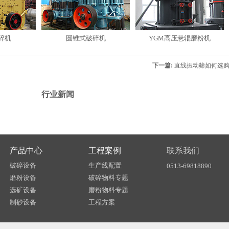
碎机
圆锥式破碎机
YGM高压悬辊磨粉机
下一篇:
直线振动筛如何选
行业新闻
产品中心
工程案例
联系我们
破碎设备
生产线配置
0513-69818890
磨粉设备
破碎物料专题
选矿设备
磨粉物料专题
制砂设备
工程方案