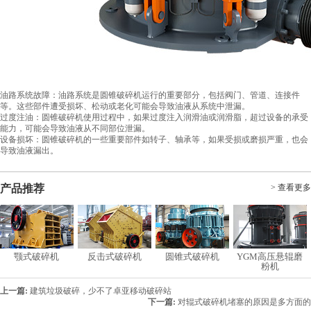
油路系统故障：油路系统是圆锥破碎机运行的重要部分，包括阀门、管道、连接件
等。这些部件遭受损坏、松动或老化可能会导致油液从系统中泄漏。
过度注油：圆锥破碎机使用过程中，如果过度注入润滑油或润滑脂，超过设备的承受
能力，可能会导致油液从不同部位泄漏。
设备损坏：圆锥破碎机的一些重要部件如转子、轴承等，如果受损或磨损严重，也会
导致油液漏出。
产品推荐
> 查看更多
颚式破碎机
反击式破碎机
圆锥式破碎机
YGM高压悬辊磨
粉机
上一篇:
建筑垃圾破碎，少不了卓亚移动破碎站
下一篇:
对辊式破碎机堵塞的原因是多方面的