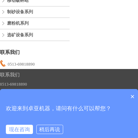
移动破碎站
制砂设备系列
磨粉机系列
选矿设备系列
联系我们
0513-69818890
联系我们
0513-69818890
×
欢迎来到卓亚机器，请问有什么可以帮您？
友情链接：
制砂机
碎石机
磨粉机
移动破碎站
版权所有：卓亚机器
备案号：苏ICP备2020051483号-1
现在咨询
稍后再说
全国销售热线：0513-69818890
在线咨询
拨打电话