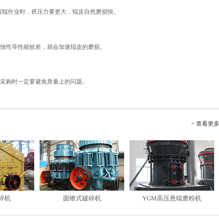
，两辊作业时，挤压力要更大，辊皮自然磨损快。
蚀性等性能较差，就会加速辊皮的磨损。
采购时一定要避免质量上的问题。
> 查看更
碎机
圆锥式破碎机
YGM高压悬辊磨粉机