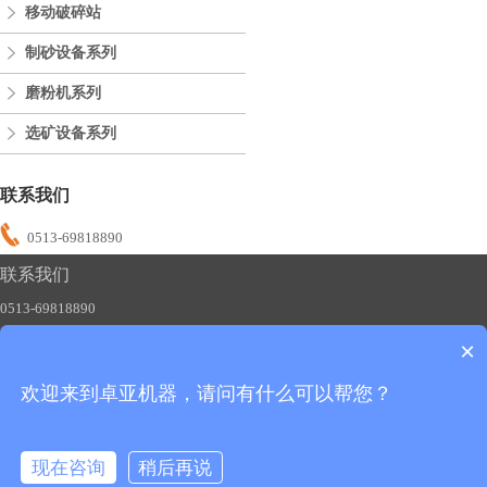
移动破碎站
制砂设备系列
磨粉机系列
选矿设备系列
联系我们
0513-69818890
联系我们
0513-69818890
×
欢迎来到卓亚机器，请问有什么可以帮您？
友情链接：
制砂机
碎石机
磨粉机
移动破碎站
版权所有：卓亚机器
备案号：苏ICP备2020051483号-1
现在咨询
稍后再说
全国销售热线：0513-69818890