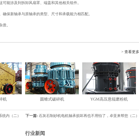
。这可能涉及到拆卸风扇罩、端盖和其他相关组件。
换。确保新轴承与原轴承的类型、尺寸和承载能力相匹配。
杂质。
> 查看更
碎机
圆锥式破碎机
YGM高压悬辊磨粉机
系统内（二）
下一篇:
石灰石制砂机电机轴承损坏再也不用怕了，卓亚来帮您（二
行业新闻