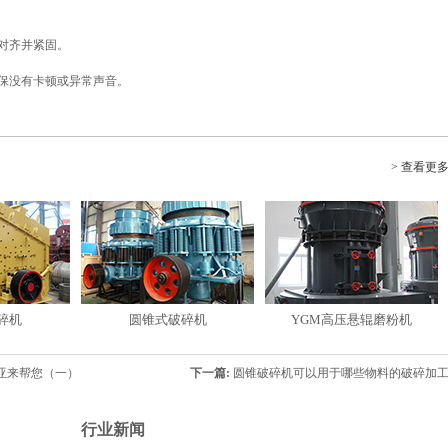
对齐并紧固。
确保没有卡顿或异常声音。
> 查看更
碎机
圆锥式破碎机
YGM高压悬辊磨粉机
亚来帮您（一）
下一篇:
圆锥破碎机可以用于哪些物料的破碎加
行业新闻